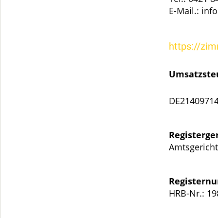
E-Mail.: in
https://zi
Umsatzsteu
DE2140971
Registerger
Amtsgerich
Registern
HRB-Nr.: 19