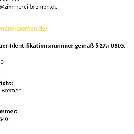
fo@zimmerei-bremen.de
mmerei-bremen.de/
er-Identifikationsnummer gemäß § 27a UStG:
40
icht:
t Bremen
ummer:
840